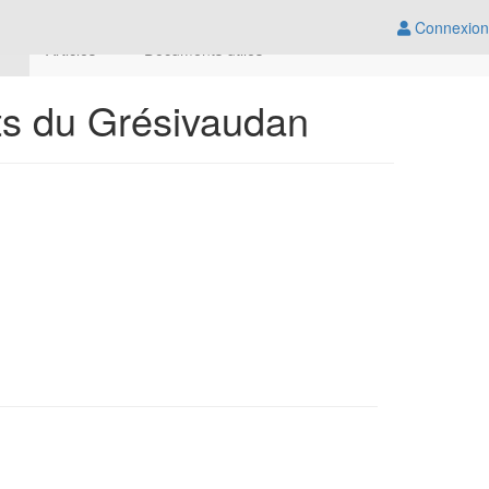
Connexion
e
Articles
Documents utiles
ts du Grésivaudan