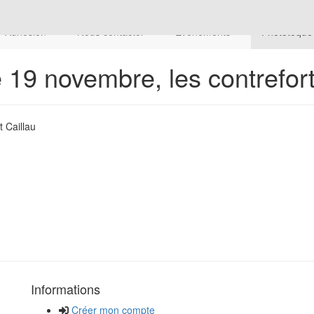
Adhésion
Nous contacter
Evenements
Phototequ
 19 novembre, les contrefor
 Caillau
Informations
Créer mon compte