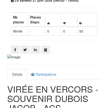
Le samedi 27 juin 2026 (06h30 - 15h00)
Nb
Places
places
dispo
illimité
-
0
0
93
Détails
Participations
VIRÉE EN VERCORS -
SOUVENIR DUBOIS
JACOB - ACS